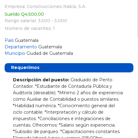
Empresa: Construcciones Nabla, S.A.
Sueldo Q4,500.00
Rango salarial: 3,500 - 5,000
Número de vacantes: 1
País
Guatemala
Departamento
Guatemala
Municipio
Ciudad de Guatemala
Requerimos
Descripción del puesto:
Graduado de Perito
Contador. *Estudiante de Contaduría Pública y
Auditoría (deseable). *Mínimo 2 años de experiencia
como Auxiliar de Contabilidad o puestos similares.
*Habilidad numérica. *Conocimiento general del
ciclo contable. *Interpretación y cálculo de
impuestos. *Conciliaciones e integraciones de
cuentas. Ofrecemos: *Salario según experiencia.
*Subsidio de parqueo. *Capacitaciones constantes.
*Jornada laboral: lunes a viernes (08:00hrs. -