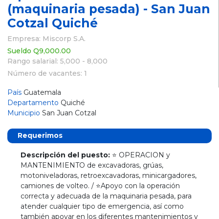
(maquinaria pesada) - San Juan
Cotzal Quiché
Empresa: Miscorp S.A.
Sueldo Q9,000.00
Rango salarial: 5,000 - 8,000
Número de vacantes: 1
País
Guatemala
Departamento
Quiché
Municipio
San Juan Cotzal
Requerimos
Descripción del puesto:
⭐ OPERACION y
MANTENIMIENTO de excavadoras, grúas,
motoniveladoras, retroexcavadoras, minicargadores,
camiones de volteo. / ⭐Apoyo con la operación
correcta y adecuada de la maquinaria pesada, para
atender cualquier tipo de emergencia, así como
también apoyar en los diferentes mantenimientos y