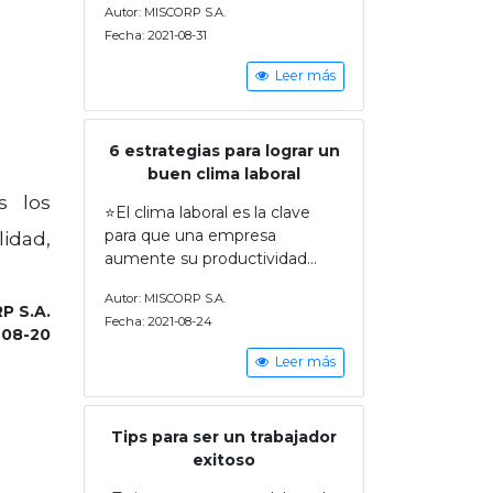
Autor: MISCORP S.A.
Fecha: 2021-08-31
Leer más
6 estrategias para lograr un
buen clima laboral
s los
⭐El clima laboral es la clave
para que una empresa
idad,
aumente su productividad...
Autor: MISCORP S.A.
P S.A.
Fecha: 2021-08-24
-08-20
Leer más
Tips para ser un trabajador
exitoso